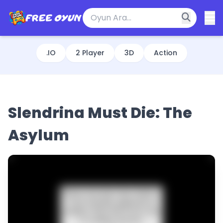
.IO
2 Player
3D
Action
Slendrina Must Die: The
Asylum